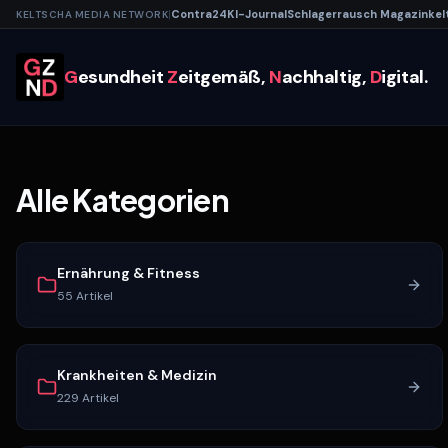
|
Contra
24
KI-
Journal
Schlagerrausch
Magazin
kel
KELTSCHA MEDIA NETWORK
G
esundheit
Z
eitgemäß,
N
achhaltig,
D
igital.
Alle Kategorien
Ernährung & Fitness
55
Artikel
Krankheiten & Medizin
229
Artikel