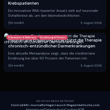
Krebspatienten
Ein innovativer RNA-basierter Ansatz zielt auf neuronale
Schaltkreise ab, um den lebensbedrohlichen
Muskelschwund bei Krebserkrankungen zu stoppen und
4
min
0
5. August 2026
die Lebensqualität Betroffener zu verbessern.
Prävention & Wellness
Ernährung & Fitness
Mediterrane Ernährung unterstützt die Therapie
chronisch-entzündlicher Darmerkrankungen
Eine aktuelle Metaanalyse zeigt, dass die mediterrane
Ernährung bei über 60 Prozent der Patienten mit
chronisch-entzündlichen Darmerkrankungen die
4
min
0
5. August 2026
Standardtherapie effektiv ergänzt.
KELTSCHA MEDIA NETWORK
Contra
24
KI-
Journal
Schlagerrausch
Magazin
keltscha
.com
Impressum
Datenschutz
Cookies
AGB