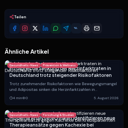
Teilen
Ähnliche Artikel
Gesundheits-News
Prävention & Wellness
Erfolgreiche Senkung der Herzinfarktraten in
Deutschland trotz steigender Risikofaktoren
Trotz zunehmender Risikofaktoren wie Bewegungsmangel
und Adipositas sinken die Herzinfarktzahlen in
Deutschland. Experten analysieren die Gründe hinter
4
min
0
5. August 2026
dieser positiven Entwicklung.
Gesundheits-News
Forschung & Studien
Moderne Analysetechniken identifizieren neue
Therapieansätze gegen Kachexie bei