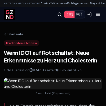
|
Contra
24
KI-
Journal
Schlagerrausch
Magazin
kel
KELTSCHA MEDIA NETWORK
🇩🇪
🇬🇧
Startseite
Krankheiten & Medizin
Wenn IDO1 auf Rot schaltet: Neue
Erkenntnisse zu Herz und Cholesterin
GZND Redaktion
3
Min. Lesezeit
18
15. Juli 2025
Symbolbild (KI-generiert)