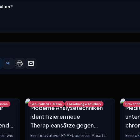
fallen?
lness
Gesundheits-News
Forschung & Studien
Präventi
er
Moderne Analysetechniken
Medit
identifizieren neue
unter
gender
Therapieansätze gegen
chron
Kachexie bei Krebspatienten
Darm
ren wie
Ein innovativer RNA-basierter Ansatz
Eine ak