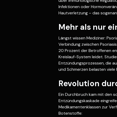
über immunologische Regulati
Infektionen oder Hormonveränd
Hautverletzung – das sogena
Mehr als nur e
Längst wissen Mediziner: Psori
Verbindung zwischen Psoriasis
20 Prozent der Betroffenen ent
Kreislauf-System leidet. Studie
Entzündungsprozessen, die auc
und Schmerzen belasten viele P
Revolution dur
Ein Durchbruch kam mit den so
Entzündungskaskade eingreifen
Medikamentenklassen zur Verfü
Botenstoffe: