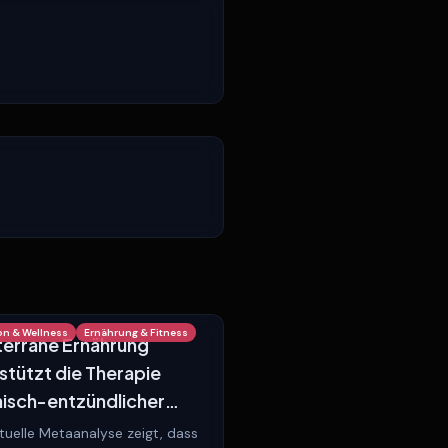
on & Wellness
Ernährung & Fitness
errane Ernährung
stützt die Therapie
isch-entzündlicher
erkrankungen
tuelle Metaanalyse zeigt, dass