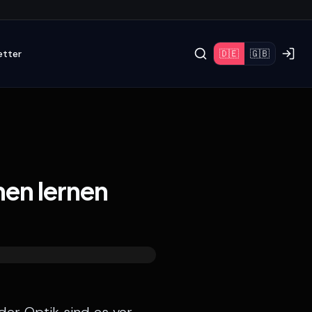
etter
🇩🇪
🇬🇧
hen lernen