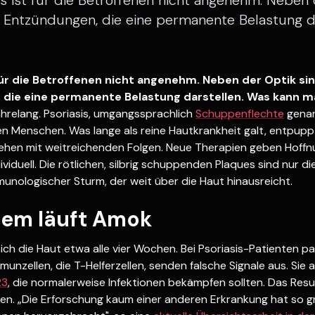
is ist für die Betroffenen nicht angenehm. Neben 
n Entzündungen, die eine permanente Belastung d
 für die Betroffenen nicht angenehm. Neben der Optik sin
die eine permanente Belastung darstellen. Was kann m
ahrelang. Psoriasis, umgangssprachlich
Schuppenflechte
genann
en Menschen. Was lange als reine Hautkrankheit galt, entpup
en mit weitreichenden Folgen. Neue Therapien geben Hoffn
ividuell. Die rötlichen, silbrig schuppenden Plaques sind nur d
munologischer Sturm, der weit über die Haut hinausreicht.
em läuft Amok
ch die Haut etwa alle vier Wochen. Bei Psoriasis-Patienten p
unzellen, die T-Helferzellen, senden falsche Signale aus. Sie 
23
, die normalerweise Infektionen bekämpfen sollten. Das Resul
en. „Die Erforschung kaum einer anderen Erkrankung hat so 