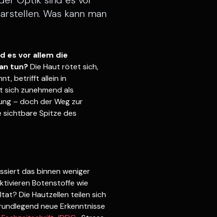
der Optik sind es vor
arstellen. Was kann man
d es vor allem die
an tun?
Die Haut rötet sich,
t, betrifft allein in
pt sich zunehmend als
ung – doch der Weg zur
ie sichtbare Spitze des
assiert das binnen weniger
aktivieren Botenstoffe wie
tat? Die Hautzellen teilen sich
grundlegend neue Erkenntnisse