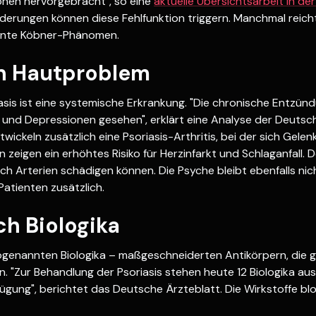
onen hervorgebracht", so eine
aktuelle Übersichtsarbeit in de
erungen können diese Fehlfunktion triggern. Manchmal reicht
nnte Köbner-Phänomen.
in Hautproblem
asis ist eine systemische Erkrankung. "Die chronische Entzünd
 und Depressionen gesehen", erklärt eine Analyse der Deuts
wickeln zusätzlich eine Psoriasis-Arthritis, bei der sich Gel
n zeigen ein erhöhtes Risiko für Herzinfarkt und Schlaganfall. D
h Arterien schädigen können. Die Psyche bleibt ebenfalls nic
atienten zusätzlich.
ch Biologika
genannten Biologika – maßgeschneiderten Antikörpern, die gez
. "Zur Behandlung der Psoriasis stehen heute 12 Biologika au
gung", berichtet das Deutsche Ärzteblatt. Die Wirkstoffe blo