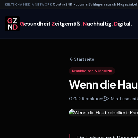
|
Contra
24
KI-
Journal
Schlagerrausch
Magazin
kel
KELTSCHA MEDIA NETWORK
G
esundheit
Z
eitgemäß,
N
achhaltig,
D
igital.
Startseite
Krankheiten & Medizin
Wenn die Haut 
GZND Redaktion
3
Min. Lesezeit