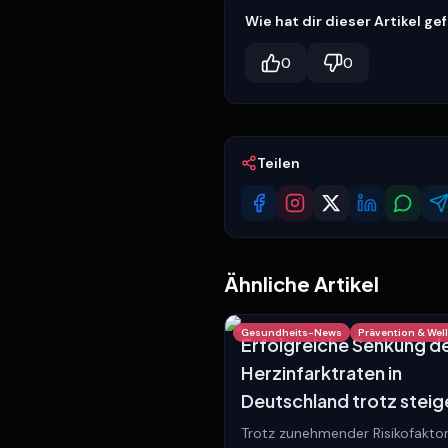
Wie hat dir dieser Artikel ge
0
0
Teilen
Ähnliche Artikel
Gesundheits-News
Prävention & Wel
Erfolgreiche Senkung d
Herzinfarktraten in
Deutschland trotz stei
Risikofaktoren
Trotz zunehmender Risikofakto