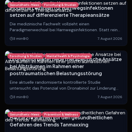
Gesundheits-News
Forschung & Studien
Moderne Leitlinien für Harnwegsinfektionen
setzen auf differenzierte Therapieansätze
Die medizinische Fachwelt vollzieht einen
Paradigmenwechsel bei Harnwegsinfektionen. Statt rein
anatomischer Einteilungen rückt die Unterscheidung
3
min
0
7. August 2026
zwischen lokalisierten und systemischen Verläufen in den
Fokus.
Forschung & Studien
Mental Health & Psychologie
Dronabinol bietet neue therapeutische Ansätze
bei Albträumen im Rahmen einer
posttraumatischen Belastungsstörung
Eine aktuelle randomisierte kontrollierte Studie
untersucht das Potenzial von Dronabinol zur Linderung
von Albträumen bei Patienten mit PTBS.
3
min
0
7. August 2026
Gesundheits-News
Prävention & Wellness
Hautärzte warnen vor den gesundheitlichen
Gefahren des Trends Tanmaxxing