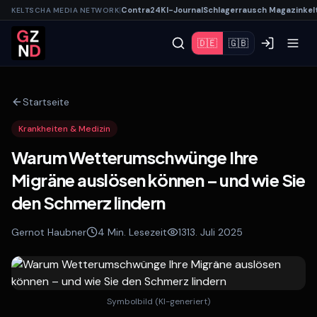
|
Contra
24
KI-
Journal
Schlagerrausch
Magazin
kel
KELTSCHA MEDIA NETWORK
🇩🇪
🇬🇧
Startseite
Krankheiten & Medizin
Warum Wetterumschwünge Ihre
Migräne auslösen können – und wie Sie
den Schmerz lindern
Gernot Haubner
4
Min. Lesezeit
13
13. Juli 2025
Symbolbild (KI-generiert)