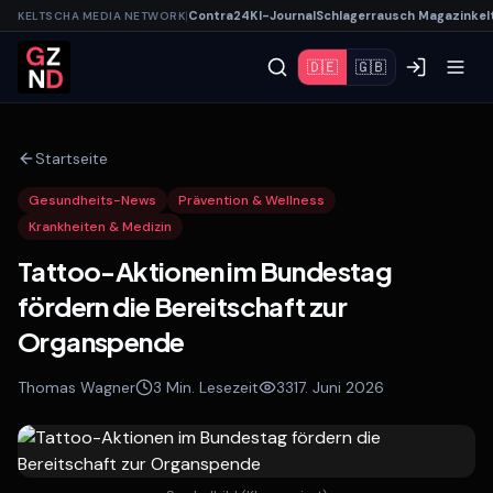
|
Contra
24
KI-
Journal
Schlagerrausch
Magazin
kel
KELTSCHA MEDIA NETWORK
🇩🇪
🇬🇧
Startseite
Gesundheits-News
Prävention & Wellness
Krankheiten & Medizin
Tattoo-Aktionen im Bundestag
fördern die Bereitschaft zur
Organspende
Thomas Wagner
3
Min. Lesezeit
33
17. Juni 2026