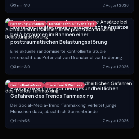
anatomischer Einteilungen rückt die Unterscheidung
3
min
0
7. August 2026
zwischen lokalisierten und systemischen Verläufen in den
Fokus.
Forschung & Studien
Mental Health & Psychologie
Dronabinol bietet neue therapeutische Ansätze
bei Albträumen im Rahmen einer
posttraumatischen Belastungsstörung
Eine aktuelle randomisierte kontrollierte Studie
untersucht das Potenzial von Dronabinol zur Linderung
von Albträumen bei Patienten mit PTBS.
3
min
0
7. August 2026
Gesundheits-News
Prävention & Wellness
Hautärzte warnen vor den gesundheitlichen
Gefahren des Trends Tanmaxxing
Der Social-Media-Trend 'Tanmaxxing' verleitet junge
Menschen dazu, absichtlich Sonnenbrände
herbeizuführen. Experten warnen eindringlich vor den
4
min
3
7. August 2026
langfristigen, lebensbedrohlichen Folgen.