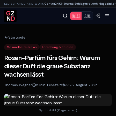
|
Contra
24
KI-
Journal
Schlagerrausch
Magazin
kel
KELTSCHA MEDIA NETWORK
🇩🇪
🇬🇧
Startseite
Gesundheits-News
Forschung & Studien
Rosen-Parfüm fürs Gehirn: Warum
dieser Duft die graue Substanz
wachsen lässt
Thomas Wagner
5
Min. Lesezeit
33
28. August 2025
Symbolbild (KI-generiert)