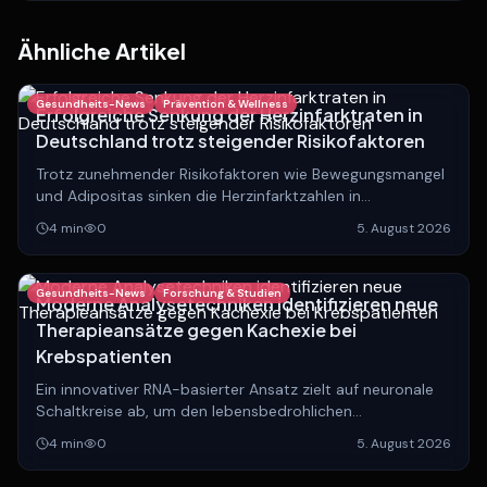
Ähnliche Artikel
Gesundheits-News
Prävention & Wellness
Erfolgreiche Senkung der Herzinfarktraten in
Deutschland trotz steigender Risikofaktoren
Trotz zunehmender Risikofaktoren wie Bewegungsmangel
und Adipositas sinken die Herzinfarktzahlen in
Deutschland. Experten analysieren die Gründe hinter
4
min
0
5. August 2026
dieser positiven Entwicklung.
Gesundheits-News
Forschung & Studien
Moderne Analysetechniken identifizieren neue
Therapieansätze gegen Kachexie bei
Krebspatienten
Ein innovativer RNA-basierter Ansatz zielt auf neuronale
Schaltkreise ab, um den lebensbedrohlichen
Muskelschwund bei Krebserkrankungen zu stoppen und
4
min
0
5. August 2026
die Lebensqualität Betroffener zu verbessern.