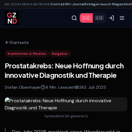
|
Contra
24
KI-
Journal
Schlagerrausch
Magazin
kel
KELTSCHA MEDIA NETWORK
🇩🇪
🇬🇧
Startseite
Krankheiten & Medizin
Ratgeber
Prostatakrebs: Neue Hoffnung durch
innovative Diagnostik und Therapie
Stefan Obermayer
4
Min. Lesezeit
26
3. Juli 2025
Symbolbild (KI-generiert)