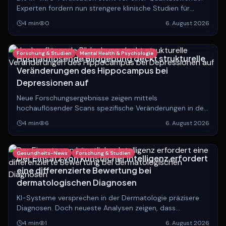
Experten fordern nun strengere klinische Studien für
Vorbereitungstechniken, die bisher ohne belastbare
4
min
0
6. August 2026
Wirksamkeitsnachweise eingesetzt werden.
Forschung & Studien
Mental Health & Psychologie
Hochauflösende Bildgebung deckt strukturelle
Veränderungen des Hippocampus bei
Depressionen auf
Neue Forschungsergebnisse zeigen mittels
hochauflösender Scans spezifische Veränderungen in den
Unterfeldern des Hippocampus bei depressiven
4
min
6
6. August 2026
Patienten.
Gesundheits-News
Forschung & Studien
Der Einsatz von künstlicher Intelligenz erfordert
eine differenzierte Bewertung bei
dermatologischen Diagnosen
KI-Systeme versprechen in der Dermatologie präzisere
Diagnosen. Doch neueste Analysen zeigen, dass
erklärbare KI bei medizinischem Fachpersonal und Laien
4
min
1
6. August 2026