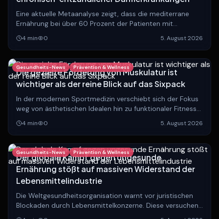
Eine aktuelle Metaanalyse zeigt, dass die mediterrane
Ernährung bei über 60 Prozent der Patienten mit
chronisch-entzündlichen Darmerkrankungen die
4
min
0
5. August 2026
Standardtherapie effektiv ergänzt.
Gesundheits-News
Prävention & Wellness
Die gezielte Förderung von Muskulatur ist
wichtiger als der reine Blick auf das Sixpack
In der modernen Sportmedizin verschiebt sich der Fokus
weg von ästhetischen Idealen hin zu funktionaler Fitness
und muskulärer Gesundheit für ein langes, vitales Leben.
4
min
0
5. August 2026
Gesundheits-News
Prävention & Wellness
Der globale Kampf gegen ungesunde
Ernährung stößt auf massiven Widerstand der
Lebensmittelindustrie
Die Weltgesundheitsorganisation warnt vor juristischen
Blockaden durch Lebensmittelkonzerne. Diese versuchen
weltweit, Steuern und Werbeverbote für