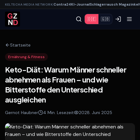
|
Contra
24
KI-
Journal
Schlagerrausch
Magazin
kel
KELTSCHA MEDIA NETWORK
🇩🇪
🇬🇧
Startseite
Ernährung & Fitness
Keto-Diät: Warum Männer schneller
abnehmen als Frauen – und wie
Bitterstoffe den Unterschied
ausgleichen
Gernot Haubner
4
Min. Lesezeit
20
28. Juni 2025