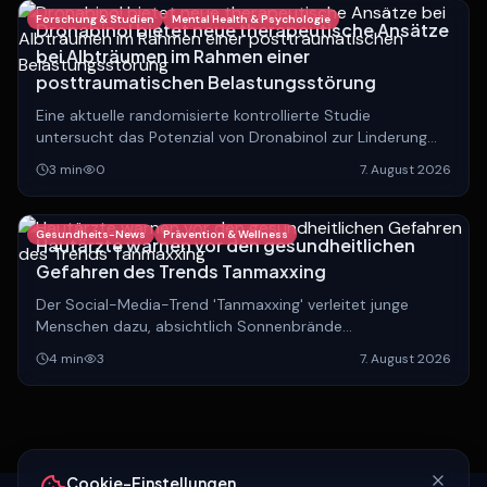
Forschung & Studien
Mental Health & Psychologie
Dronabinol bietet neue therapeutische Ansätze
bei Albträumen im Rahmen einer
posttraumatischen Belastungsstörung
Eine aktuelle randomisierte kontrollierte Studie
untersucht das Potenzial von Dronabinol zur Linderung
von Albträumen bei Patienten mit PTBS.
3
min
0
7. August 2026
Gesundheits-News
Prävention & Wellness
Hautärzte warnen vor den gesundheitlichen
Gefahren des Trends Tanmaxxing
Der Social-Media-Trend 'Tanmaxxing' verleitet junge
Menschen dazu, absichtlich Sonnenbrände
herbeizuführen. Experten warnen eindringlich vor den
4
min
3
7. August 2026
langfristigen, lebensbedrohlichen Folgen.
Cookie-Einstellungen