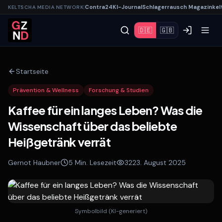
|
Contra
24
KI-
Journal
Schlagerrausch
Magazin
kel
KELTSCHA MEDIA NETWORK
🇩🇪
🇬🇧
Startseite
Prävention & Wellness
Forschung & Studien
Kaffee für ein langes Leben? Was die
Wissenschaft über das beliebte
Heißgetränk verrät
Gernot Haubner
5
Min. Lesezeit
32
23. August 2025
Symbolbild (KI-generiert)