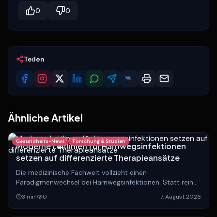
0
0
Teilen
Ähnliche Artikel
Gesundheits-News
Forschung & Studien
Moderne Leitlinien für Harnwegsinfektionen
setzen auf differenzierte Therapieansätze
Die medizinische Fachwelt vollzieht einen
Paradigmenwechsel bei Harnwegsinfektionen. Statt rein
anatomischer Einteilungen rückt die Unterscheidung
3
min
0
7. August 2026
zwischen lokalisierten und systemischen Verläufen in den
Fokus.