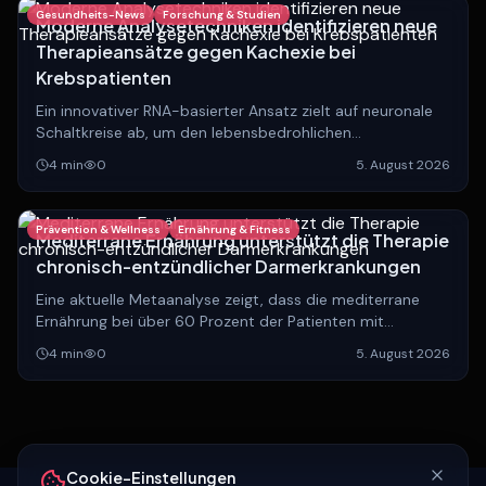
Gesundheits-News
Forschung & Studien
Moderne Analysetechniken identifizieren neue
Therapieansätze gegen Kachexie bei
Krebspatienten
Ein innovativer RNA-basierter Ansatz zielt auf neuronale
Schaltkreise ab, um den lebensbedrohlichen
Muskelschwund bei Krebserkrankungen zu stoppen und
4
min
0
5. August 2026
die Lebensqualität Betroffener zu verbessern.
Prävention & Wellness
Ernährung & Fitness
Mediterrane Ernährung unterstützt die Therapie
chronisch-entzündlicher Darmerkrankungen
Eine aktuelle Metaanalyse zeigt, dass die mediterrane
Ernährung bei über 60 Prozent der Patienten mit
chronisch-entzündlichen Darmerkrankungen die
4
min
0
5. August 2026
Standardtherapie effektiv ergänzt.
Cookie-Einstellungen