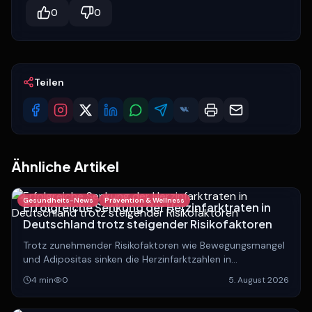
0
0
Teilen
Ähnliche Artikel
Gesundheits-News
Prävention & Wellness
Erfolgreiche Senkung der Herzinfarktraten in
Deutschland trotz steigender Risikofaktoren
Trotz zunehmender Risikofaktoren wie Bewegungsmangel
und Adipositas sinken die Herzinfarktzahlen in
Deutschland. Experten analysieren die Gründe hinter
4
min
0
5. August 2026
dieser positiven Entwicklung.