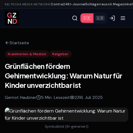
|
Contra
24
KI-
Journal
Schlagerrausch
Magazin
kel
KELTSCHA MEDIA NETWORK
🇩🇪
🇬🇧
Startseite
Krankheiten & Medizin
Ratgeber
Grünflächen fördern
Gehirnentwicklung: Warum Natur für
Kinder unverzichtbar ist
Gernot Haubner
5
Min. Lesezeit
23
16. Juli 2025
Symbolbild (KI-generiert)