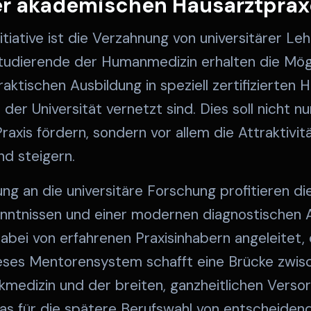
er akademischen Hausarztpra
itiative ist die Verzahnung von universitärer Le
tudierende der Humanmedizin erhalten die Mögl
 praktischen Ausbildung in speziell zertifizierten
 der Universität vernetzt sind. Dies soll nicht 
Praxis fördern, sondern vor allem die Attraktivi
d steigern.
g an die universitäre Forschung profitieren di
enntnissen und einer modernen diagnostischen 
ei von erfahrenen Praxisinhabern angeleitet, di
ieses Mentorensystem schafft eine Brücke zwis
nikmedizin und der breiten, ganzheitlichen Verso
was für die spätere Berufswahl von entscheiden