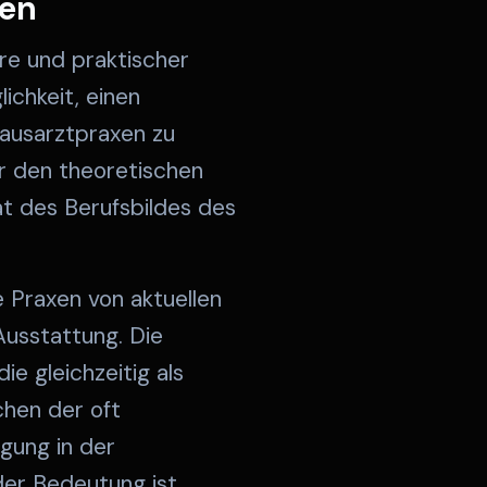
xen
hre und praktischer
ichkeit, einen
 Hausarztpraxen zu
nur den theoretischen
tät des Berufsbildes des
e Praxen von aktuellen
Ausstattung. Die
e gleichzeitig als
chen der oft
rgung in der
der Bedeutung ist.