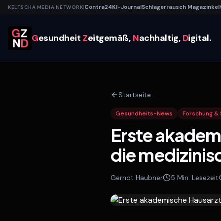
|
Contra
24
KI-
Journal
Schlagerrausch
Magazin
kel
KELTSCHA MEDIA NETWORK
G
esundheit
Z
eitgemäß,
N
achhaltig,
D
igital.
Startseite
Gesundheits-News
Forschung & 
Erste akademi
die medizinis
Gernot Haubner
5
Min. Lesezeit