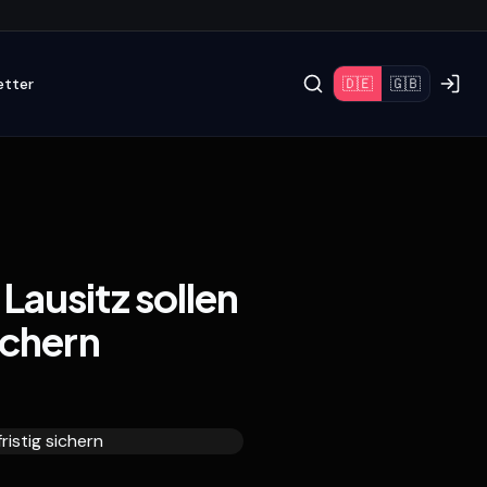
etter
🇩🇪
🇬🇧
Lausitz sollen
ichern