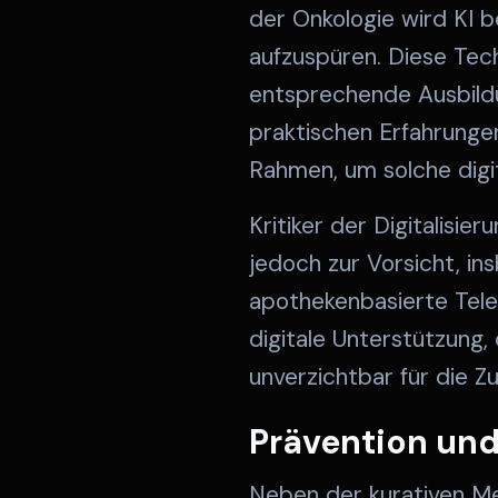
der Onkologie wird KI b
aufzuspüren. Diese Tech
entsprechende Ausbildu
praktischen Erfahrungen
Rahmen, um solche digit
Kritiker der Digitalisi
jedoch zur Vorsicht, i
apothekenbasierte Telem
digitale Unterstützung,
unverzichtbar für die Z
Prävention und
Neben der kurativen Me