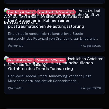
zwischen lokalisierten und systemischen Verläufen in den
Fokus.
Forschung & Studien
Mental Health & Psychologie
Dronabinol bietet neue therapeutische Ansätze
bei Albträumen im Rahmen einer
posttraumatischen Belastungsstörung
Eine aktuelle randomisierte kontrollierte Studie
untersucht das Potenzial von Dronabinol zur Linderung
von Albträumen bei Patienten mit PTBS.
3
min
0
7. August 2026
Gesundheits-News
Prävention & Wellness
Hautärzte warnen vor den gesundheitlichen
Gefahren des Trends Tanmaxxing
Der Social-Media-Trend 'Tanmaxxing' verleitet junge
Menschen dazu, absichtlich Sonnenbrände
herbeizuführen. Experten warnen eindringlich vor den
4
min
3
7. August 2026
langfristigen, lebensbedrohlichen Folgen.