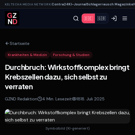
|
Contra
24
KI-
Journal
Schlagerrausch
Magazin
kel
KELTSCHA MEDIA NETWORK
🇩🇪
🇬🇧
Startseite
Krankheiten & Medizin
Forschung & Studien
Durchbruch: Wirkstoffkomplex bringt
Krebszellen dazu, sich selbst zu
verraten
GZND Redaktion
4
Min. Lesezeit
18
18. Juli 2025
Symbolbild (KI-generiert)