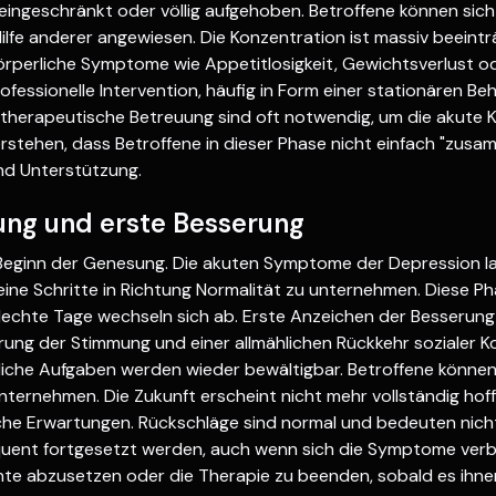
 eingeschränkt oder völlig aufgehoben. Betroffene können sic
ilfe anderer angewiesen. Die Konzentration ist massiv beeintr
örperliche Symptome wie Appetitlosigkeit, Gewichtsverlust o
ofessionelle Intervention, häufig in Form einer stationären 
therapeutische Betreuung sind oft notwendig, um die akute Kr
erstehen, dass Betroffene in dieser Phase nicht einfach "zusa
und Unterstützung.
rung und erste Besserung
 Beginn der Genesung. Die akuten Symptome der Depression l
eine Schritte in Richtung Normalität zu unternehmen. Diese P
echte Tage wechseln sich ab. Erste Anzeichen der Besserung z
erung der Stimmung und einer allmählichen Rückkehr sozialer K
ägliche Aufgaben werden wieder bewältigbar. Betroffene könn
unternehmen. Die Zukunft erscheint nicht mehr vollständig hof
sche Erwartungen. Rückschläge sind normal und bedeuten nich
equent fortgesetzt werden, auch wenn sich die Symptome verb
e abzusetzen oder die Therapie zu beenden, sobald es ihnen