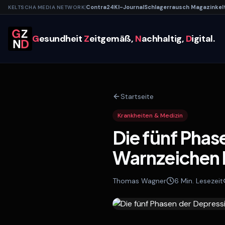
|
Contra
24
KI-
Journal
Schlagerrausch
Magazin
kel
KELTSCHA MEDIA NETWORK
G
esundheit
Z
eitgemäß,
N
achhaltig,
D
igital.
Startseite
Krankheiten & Medizin
Die fünf Phas
Warnzeichen 
Thomas Wagner
6
Min. Lesezeit