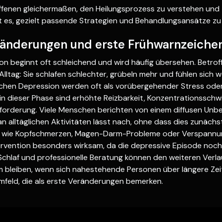
fenen gleichermaßen, den Heilungsprozess zu verstehen und zu
t es, gezielt passende Strategien und Behandlungsansätze zu 
eränderungen und erste Frühwarnzeiche
ion beginnt oft schleichend und wird häufig übersehen. Betr
lltag: Sie schlafen schlechter, grübeln mehr und fühlen sich w
ichen Depression werden oft als vorübergehender Stress od
 dieser Phase sind erhöhte Reizbarkeit, Konzentrationsschwi
forderung. Viele Menschen berichten von einem diffusen Unbe
n alltäglichen Aktivitäten lässt nach, ohne dass dies zunäch
en wie Kopfschmerzen, Magen-Darm-Probleme oder Verspannu
ntervention besonders wirksam, da die depressive Episode noch 
chlaf und professionelle Beratung können den weiteren Verlau
 bleiben, wenn sich nahestehende Personen über längere Zeit
mfeld, die als erste Veränderungen bemerken.