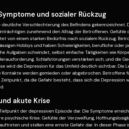
 Symptome und sozialer Rückzug
ne deutliche Verschlechterung des Befindens gekennzeichnet
trächtigen zunehmend den Alltag der Betroffenen. Gefühle d
eitet von einem starken Bedürfnis nach sozialem Rückzug. Betro
ässigen Hobbys und haben Schwierigkeiten, berufliche oder p
gliche Aufgaben schwindet, selbst einfache Tätigkeiten wie Kör
Herausforderung. Schlafstörungen verstärken sich, und die 
se wird die Depression für das Umfeld deutlich sichtbar. Die L
ale Kontakte werden gemieden oder abgebrochen. Betroffene f
her Zeitpunkt, da die Gefahr besteht, dass sich die Depression w
d.
und akute Krise
n Tiefpunkt der depressiven Episode dar. Die Symptome erreiche
e psychische Krise. Gefühle der Verzweiflung, Hoffnungslosig
uftreten und stellen eine ernste Gefahr dar. In dieser Phase is