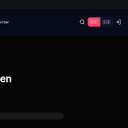
etter
🇩🇪
🇬🇧
ten