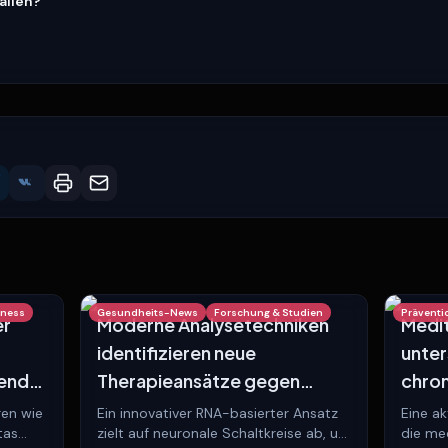
fallen?
lness
Gesundheits-News
Forschung & Studien
Präventi
er
Moderne Analysetechniken
Medit
identifizieren neue
unter
gender
Therapieansätze gegen
chron
Kachexie bei Krebspatienten
Darm
ren wie
Ein innovativer RNA-basierter Ansatz
Eine ak
tas
zielt auf neuronale Schaltkreise ab, um
die me