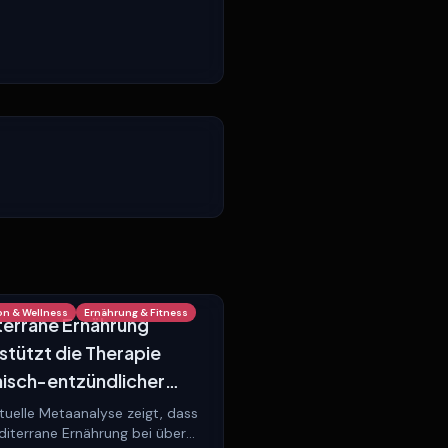
on & Wellness
Ernährung & Fitness
errane Ernährung
stützt die Therapie
isch-entzündlicher
erkrankungen
tuelle Metaanalyse zeigt, dass
diterrane Ernährung bei über