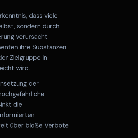
kenntnis, dass viele
elbst, sondern durch
erung verursacht
menten ihre Substanzen
er Zielgruppe in
eicht wird.
ensetzung der
hochgefährliche
inkt die
informierten
weit über bloße Verbote