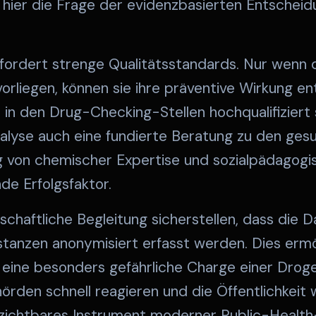
h hier die Frage der evidenzbasierten Entschei
fordert strenge Qualitätsstandards. Nur wenn 
 vorliegen, können sie ihre präventive Wirkung e
 in den Drug-Checking-Stellen hochqualifiziert
lyse auch eine fundierte Beratung zu den gesun
ng von chemischer Expertise und sozialpädagogi
de Erfolgsfaktor.
chaftliche Begleitung sicherstellen, dass die 
stanzen anonymisiert erfasst werden. Dies ermö
 eine besonders gefährliche Charge einer Drog
den schnell reagieren und die Öffentlichkeit w
erzichtbares Instrument moderner Public-Health