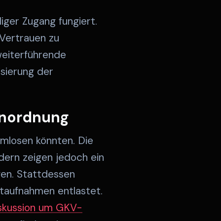
iger Zugang fungiert.
 Vertrauen zu
weiterführende
isierung der
inordnung
rmlosen könnten. Die
dern zeigen jedoch ein
egen. Stattdessen
otaufnahmen entlastet.
skussion um GKV-