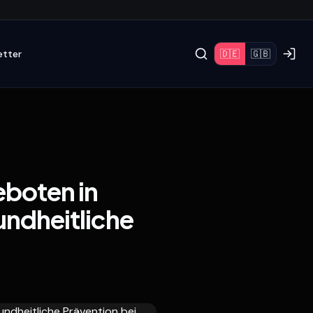
etter
🇩🇪
🇬🇧
boten in
ndheitliche