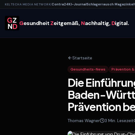
|
Contra
24
KI-
Journal
Schlagerrausch
Magazin
kel
KELTSCHA MEDIA NETWORK
G
esundheit
Z
eitgemäß,
N
achhaltig,
D
igital.
Startseite
Gesundheits-News
Prävention &
Die Einführu
Baden-Württe
Prävention b
Thomas Wagner
3
Min. Lesezeit