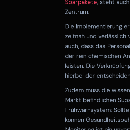
Sparpakete
, steht auc
Zentrum.
Die Implementierung er
zeitnah und verlässlich
auch, dass das Personal
der rein chemischen Ana
leisten. Die Verknüpfu
hierbei der entscheiden
Zudem muss die wissens
Markt befindlichen Sub
Frühwarnsystem: Sollte
können Gesundheitsbehör
Monitoring ist ein unv