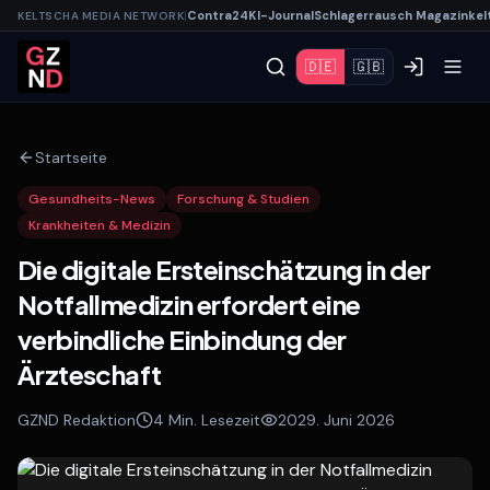
|
Contra
24
KI-
Journal
Schlagerrausch
Magazin
kel
KELTSCHA MEDIA NETWORK
🇩🇪
🇬🇧
Startseite
Gesundheits-News
Forschung & Studien
Krankheiten & Medizin
Die digitale Ersteinschätzung in der
Notfallmedizin erfordert eine
verbindliche Einbindung der
Ärzteschaft
GZND Redaktion
4
Min. Lesezeit
20
29. Juni 2026