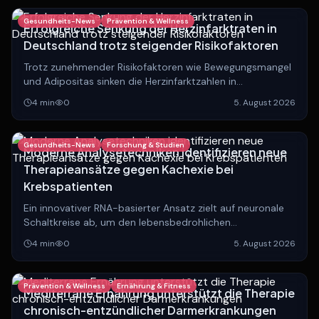
Gesundheits-News
Prävention & Wellness
Erfolgreiche Senkung der Herzinfarktraten in
Deutschland trotz steigender Risikofaktoren
Trotz zunehmender Risikofaktoren wie Bewegungsmangel
und Adipositas sinken die Herzinfarktzahlen in
Deutschland. Experten analysieren die Gründe hinter
4
min
0
5. August 2026
dieser positiven Entwicklung.
Gesundheits-News
Forschung & Studien
Moderne Analysetechniken identifizieren neue
Therapieansätze gegen Kachexie bei
Krebspatienten
Ein innovativer RNA-basierter Ansatz zielt auf neuronale
Schaltkreise ab, um den lebensbedrohlichen
Muskelschwund bei Krebserkrankungen zu stoppen und
4
min
0
5. August 2026
die Lebensqualität Betroffener zu verbessern.
Prävention & Wellness
Ernährung & Fitness
Mediterrane Ernährung unterstützt die Therapie
chronisch-entzündlicher Darmerkrankungen