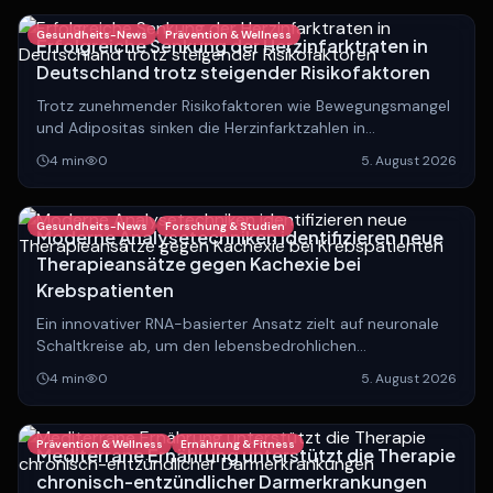
Gesundheits-News
Prävention & Wellness
Erfolgreiche Senkung der Herzinfarktraten in
Deutschland trotz steigender Risikofaktoren
Trotz zunehmender Risikofaktoren wie Bewegungsmangel
und Adipositas sinken die Herzinfarktzahlen in
Deutschland. Experten analysieren die Gründe hinter
4
min
0
5. August 2026
dieser positiven Entwicklung.
Gesundheits-News
Forschung & Studien
Moderne Analysetechniken identifizieren neue
Therapieansätze gegen Kachexie bei
Krebspatienten
Ein innovativer RNA-basierter Ansatz zielt auf neuronale
Schaltkreise ab, um den lebensbedrohlichen
Muskelschwund bei Krebserkrankungen zu stoppen und
4
min
0
5. August 2026
die Lebensqualität Betroffener zu verbessern.
Prävention & Wellness
Ernährung & Fitness
Mediterrane Ernährung unterstützt die Therapie
chronisch-entzündlicher Darmerkrankungen