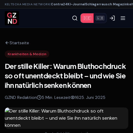
|
Contra
24
KI-
Journal
Schlagerrausch
Magazin
kel
KELTSCHA MEDIA NETWORK
🇩🇪
🇬🇧
Startseite
Krankheiten & Medizin
Der stille Killer: Warum Bluthochdruck
so oft unentdeckt bleibt – und wie Sie
ihn natürlich senken können
GZND Redaktion
5
Min. Lesezeit
16
25. Juni 2025