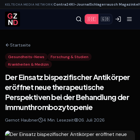
|
Contra
24
KI-
Journal
Schlagerrausch
Magazin
kel
KELTSCHA MEDIA NETWORK
🇩🇪
🇬🇧
Startseite
Gesundheits-News
Forschung & Studien
Krankheiten & Medizin
Der Einsatz bispezifischer Antikörper
eröffnet neue therapeutische
Perspektiven bei der Behandlung der
Immunthrombozytopenie
Gernot Haubner
4
Min. Lesezeit
2
6. Juli 2026