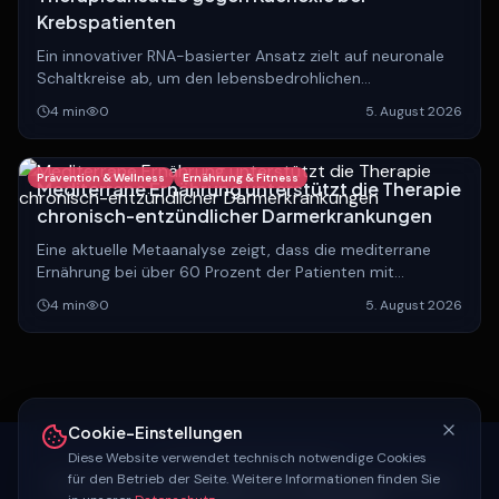
Krebspatienten
Ein innovativer RNA-basierter Ansatz zielt auf neuronale
Schaltkreise ab, um den lebensbedrohlichen
Muskelschwund bei Krebserkrankungen zu stoppen und
4
min
0
5. August 2026
die Lebensqualität Betroffener zu verbessern.
Prävention & Wellness
Ernährung & Fitness
Mediterrane Ernährung unterstützt die Therapie
chronisch-entzündlicher Darmerkrankungen
Eine aktuelle Metaanalyse zeigt, dass die mediterrane
Ernährung bei über 60 Prozent der Patienten mit
chronisch-entzündlichen Darmerkrankungen die
4
min
0
5. August 2026
Standardtherapie effektiv ergänzt.
Cookie-Einstellungen
Diese Website verwendet technisch notwendige Cookies
KELTSCHA MEDIA NETWORK
für den Betrieb der Seite. Weitere Informationen finden Sie
Contra
24
KI-
Journal
Schlagerrausch
Magazin
keltscha
.com