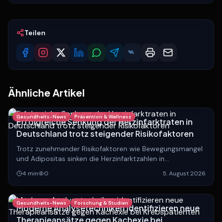
Teilen
Ähnliche Artikel
Gesundheits-News
Prävention & Wellness
Erfolgreiche Senkung der Herzinfarktraten in
Deutschland trotz steigender Risikofaktoren
Trotz zunehmender Risikofaktoren wie Bewegungsmangel
und Adipositas sinken die Herzinfarktzahlen in
Deutschland. Experten analysieren die Gründe hinter
4
min
0
5. August 2026
dieser positiven Entwicklung.
Gesundheits-News
Forschung & Studien
Moderne Analysetechniken identifizieren neue
Therapieansätze gegen Kachexie bei