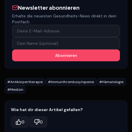
Newsletter abonnieren
Erhalte die neuesten Gesundheits-News direkt in dein
Postfach.
Abonnieren
#
Antikörpertherapie
#
Immunthrombozytopenie
#
Hämatologie
#
Medizin
Wie hat dir dieser Artikel gefallen?
0
0