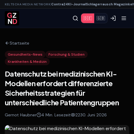
|
Contra
24
KI-
Journal
Schlagerrausch
Magazin
kel
KELTSCHA MEDIA NETWORK
🇩🇪
🇬🇧
Startseite
Gesundheits-News
Forschung & Studien
Krankheiten & Medizin
Datenschutz bei medizinischen KI-
Modellen erfordert differenzierte
Sicherheitsstrategien für
unterschiedliche Patientengruppen
Gernot Haubner
4
Min. Lesezeit
22
30. Juni 2026