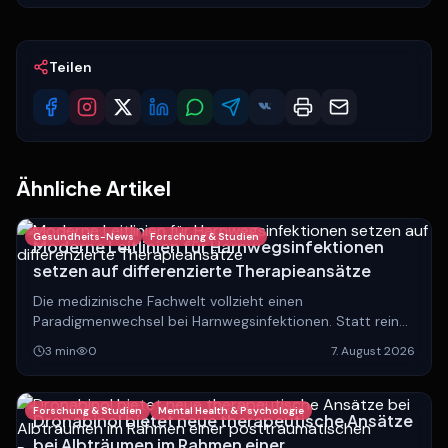
Teilen
Ähnliche Artikel
Gesundheits-News
Forschung & Studien
Moderne Leitlinien für Harnwegsinfektionen
setzen auf differenzierte Therapieansätze
Die medizinische Fachwelt vollzieht einen
Paradigmenwechsel bei Harnwegsinfektionen. Statt rein
anatomischer Einteilungen rückt die Unterscheidung
3
min
0
7. August 2026
zwischen lokalisierten und systemischen Verläufen in den
Fokus.
Forschung & Studien
Mental Health & Psychologie
Dronabinol bietet neue therapeutische Ansätze
bei Albträumen im Rahmen einer