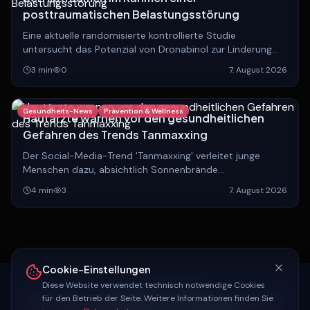
posttraumatischen Belastungsstörung
Eine aktuelle randomisierte kontrollierte Studie
untersucht das Potenzial von Dronabinol zur Linderung
von Albträumen bei Patienten mit PTBS.
3
min
0
7. August 2026
Gesundheits-News
Prävention & Wellness
Hautärzte warnen vor den gesundheitlichen
Gefahren des Trends Tanmaxxing
Der Social-Media-Trend 'Tanmaxxing' verleitet junge
Menschen dazu, absichtlich Sonnenbrände
herbeizuführen. Experten warnen eindringlich vor den
4
min
3
7. August 2026
langfristigen, lebensbedrohlichen Folgen.
Cookie-Einstellungen
Diese Website verwendet technisch notwendige Cookies
KELTSCHA MEDIA NETWORK
für den Betrieb der Seite. Weitere Informationen finden Sie
Contra
24
KI-
Journal
Schlagerrausch
Magazin
keltscha
.com