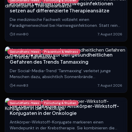
Gesundheits-News
Forschung & Studien
Moderne Leitlinien für Harnwegsinfektionen
setzen auf differenzierte Therapieansätze
Die medizinische Fachwelt vollzieht einen
Paradigmenwechsel bei Harnwegsinfektionen. Statt rein
anatomischer Einteilungen rückt die Unterscheidung
3
min
0
7. August 2026
zwischen lokalisierten und systemischen Verläufen in den
Fokus.
Gesundheits-News
Prävention & Wellness
Hautärzte warnen vor den gesundheitlichen
Gefahren des Trends Tanmaxxing
Der Social-Media-Trend 'Tanmaxxing' verleitet junge
Menschen dazu, absichtlich Sonnenbrände
herbeizuführen. Experten warnen eindringlich vor den
4
min
3
7. August 2026
langfristigen, lebensbedrohlichen Folgen.
Gesundheits-News
Forschung & Studien
Die zukünftige Rolle von Antikörper-Wirkstoff-
Konjugaten in der Onkologie
Antikörper-Wirkstoff-Konjugate markieren einen
Wendepunkt in der Krebstherapie. Sie kombinieren die