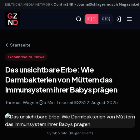
|
Contra
24
KI-
Journal
Schlagerrausch
Magazin
kel
KELTSCHA MEDIA NETWORK
🇩🇪
🇬🇧
Startseite
Gesundheits-News
Das unsichtbare Erbe: Wie
Darmbakterien von Müttern das
Immunsystem ihrer Babys prägen
Thomas Wagner
5
Min. Lesezeit
28
22. August 2025
Symbolbild (KI-generiert)