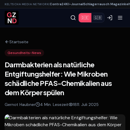
|
Contra
24
KI-
Journal
Schlagerrausch
Magazin
kel
KELTSCHA MEDIA NETWORK
🇩🇪
🇬🇧
Startseite
Gesundheits-News
Darmbakterien als natürliche
Entgiftungshelfer: Wie Mikroben
schädliche PFAS-Chemikalien aus
dem Körper spülen
Gernot Haubner
4
Min. Lesezeit
18
11. Juli 2025