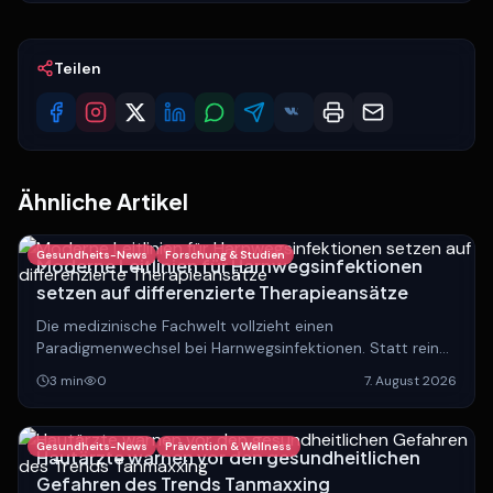
Teilen
Ähnliche Artikel
Gesundheits-News
Forschung & Studien
Moderne Leitlinien für Harnwegsinfektionen
setzen auf differenzierte Therapieansätze
Die medizinische Fachwelt vollzieht einen
Paradigmenwechsel bei Harnwegsinfektionen. Statt rein
anatomischer Einteilungen rückt die Unterscheidung
3
min
0
7. August 2026
zwischen lokalisierten und systemischen Verläufen in den
Fokus.
Gesundheits-News
Prävention & Wellness
Hautärzte warnen vor den gesundheitlichen
Gefahren des Trends Tanmaxxing