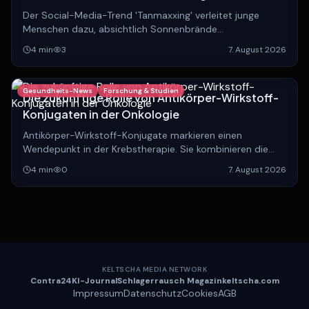
Der Social-Media-Trend 'Tanmaxxing' verleitet junge
Menschen dazu, absichtlich Sonnenbrände
herbeizuführen. Experten warnen eindringlich vor den
4
min
3
7. August 2026
langfristigen, lebensbedrohlichen Folgen.
Gesundheits-News
Forschung & Studien
Die zukünftige Rolle von Antikörper-Wirkstoff-
Konjugaten in der Onkologie
Antikörper-Wirkstoff-Konjugate markieren einen
Wendepunkt in der Krebstherapie. Sie kombinieren die
Präzision biologischer Antikörper mit hochwirksamen
4
min
0
7. August 2026
Chemotherapeutika.
KELTSCHA MEDIA NETWORK
Contra
24
KI-
Journal
Schlagerrausch
Magazin
keltscha
.com
Impressum
Datenschutz
Cookies
AGB