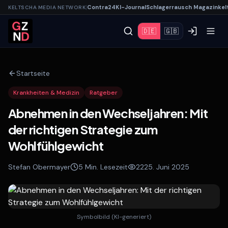
|
Contra
24
KI-
Journal
Schlagerrausch
Magazin
kel
KELTSCHA MEDIA NETWORK
🇩🇪
🇬🇧
Startseite
Krankheiten & Medizin
Ratgeber
Abnehmen in den Wechseljahren: Mit
der richtigen Strategie zum
Wohlfühlgewicht
Stefan Obermayer
5
Min. Lesezeit
22
25. Juni 2025
Symbolbild (KI-generiert)