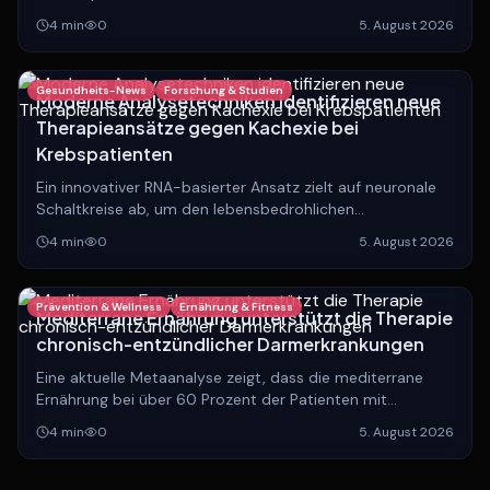
Deutschland. Experten analysieren die Gründe hinter
4
min
0
5. August 2026
dieser positiven Entwicklung.
Gesundheits-News
Forschung & Studien
Moderne Analysetechniken identifizieren neue
Therapieansätze gegen Kachexie bei
Krebspatienten
Ein innovativer RNA-basierter Ansatz zielt auf neuronale
Schaltkreise ab, um den lebensbedrohlichen
Muskelschwund bei Krebserkrankungen zu stoppen und
4
min
0
5. August 2026
die Lebensqualität Betroffener zu verbessern.
Prävention & Wellness
Ernährung & Fitness
Mediterrane Ernährung unterstützt die Therapie
chronisch-entzündlicher Darmerkrankungen
Eine aktuelle Metaanalyse zeigt, dass die mediterrane
Ernährung bei über 60 Prozent der Patienten mit
chronisch-entzündlichen Darmerkrankungen die
4
min
0
5. August 2026
Standardtherapie effektiv ergänzt.